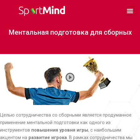
Перейти
Me
к
Ментальная подготовка
Свяжитесь с нами
содержимому
Ментальная подготовка для сборных
Целью сотрудничества со сборными является продуманное
применение ментальной подготовки как одного из
инструментов
повышения уровня игры
, с наибольшим
акцентом на
развитие игрока
. В рамках сотрудничества мы