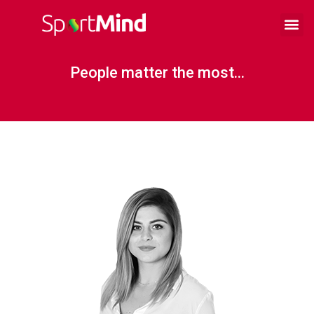
Preskočiť
Me
na
Mentálna príprava
KONTAKTUJTE NAS
obsah
People matter the most...