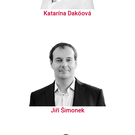
Katarína Dakóová
Jiří Šimonek